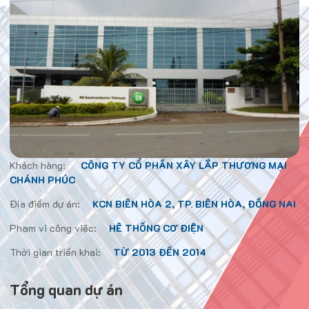
Khách hàng:
CÔNG TY CỔ PHẦN XÂY LẮP THƯƠNG MẠI
CHÁNH PHÚC
Địa điểm dự án:
KCN BIÊN HÒA 2, TP. BIÊN HÒA, ĐỒNG NAI
Phạm vi công việc:
HÊ THỐNG CƠ ĐIỆN
Thời gian triển khai:
TỪ 2013 ĐẾN 2014
Tổng quan dự án