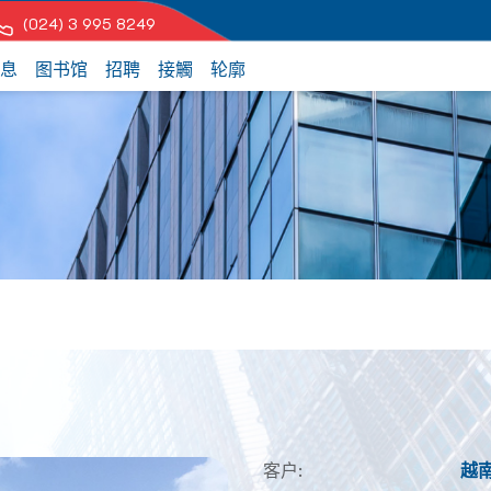
(024) 3 995 8249
息
图书馆
招聘
接觸
轮廓
客户:
越