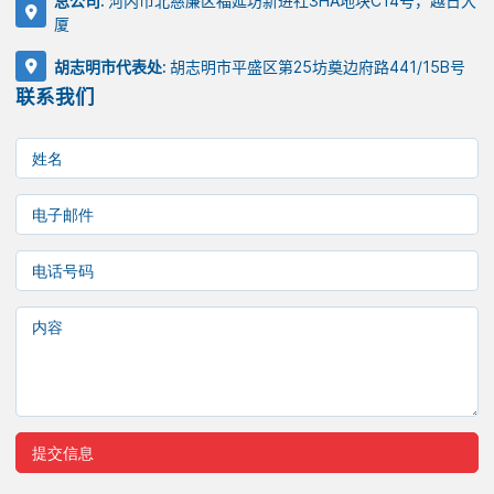
总公司:
河内市北慈廉区福延坊新进社3HA地块C14号，越日大
厦
胡志明市代表处:
胡志明市平盛区第25坊奠边府路441/15B号
联系我们