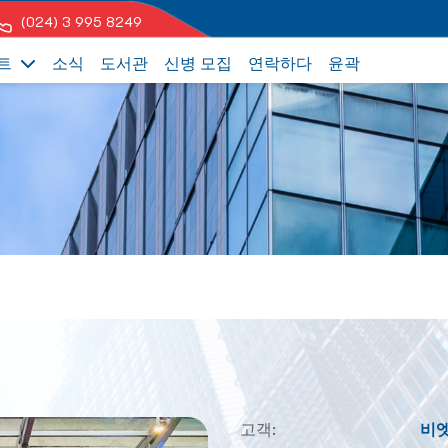
(024) 3 995 8249
트
소식
도서관
신병 모집
연락하다
윤곽
고객:
비