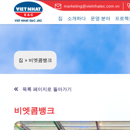
marketing@vietnhatec.com.vn
집
소개하다
운영 분야
프로젝
집
»
비엣콤뱅크
목록 페이지로 돌아가기
비엣콤뱅크