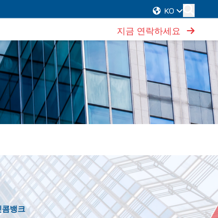
KO
지금 연락하세요
엣콤뱅크