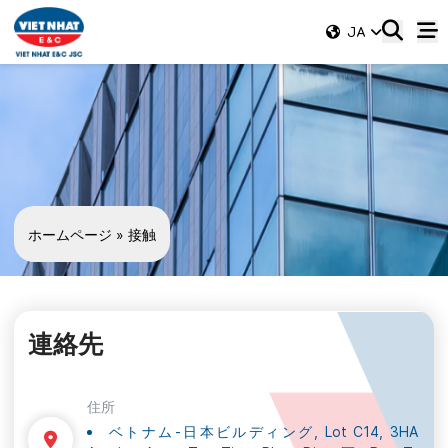
JA
ホームページ
»
接触
連絡先
住所
ベトナム-日本ビルディング, Lot C14, 3HA